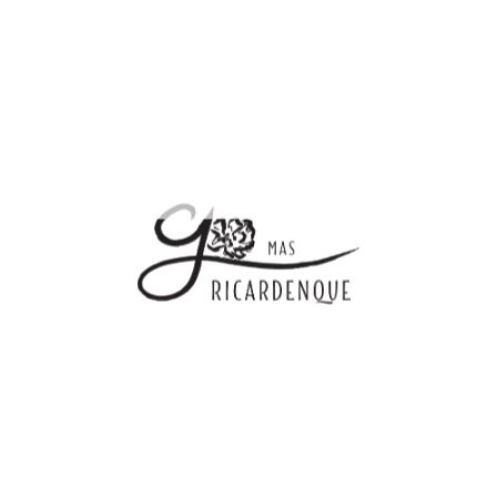
dont acides gras saturés
0g
Glucides
0,7g
dont sucres
0g
Protéines
0g
Sel
0g